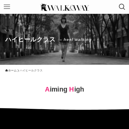
ハイヒールクラス
– heel walking –
ホーム
ハイヒールクラス
A
iming
H
igh